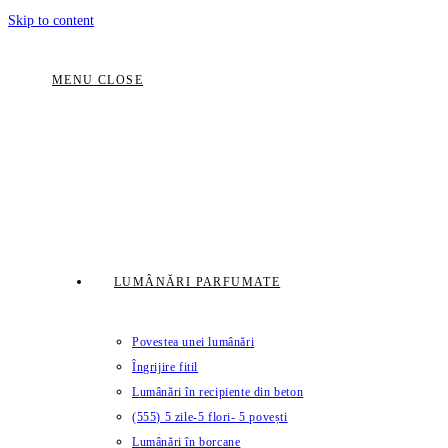
Skip to content
MENU
CLOSE
LUMÂNĂRI PARFUMATE
Povestea unei lumânări
Îngrijire fitil
Lumânări în recipiente din beton
(555) 5 zile-5 flori- 5 povești
Lumânări în borcane