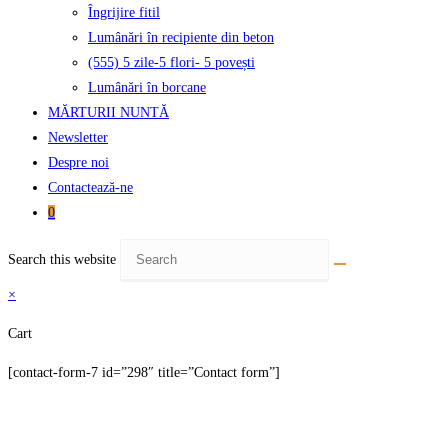
Îngrijire fitil
Lumânări în recipiente din beton
(555) 5 zile-5 flori- 5 povești
Lumânări în borcane
MĂRTURII NUNTĂ
Newsletter
Despre noi
Contactează-ne
0
Search this website
×
Cart
[contact-form-7 id=”298″ title=”Contact form”]