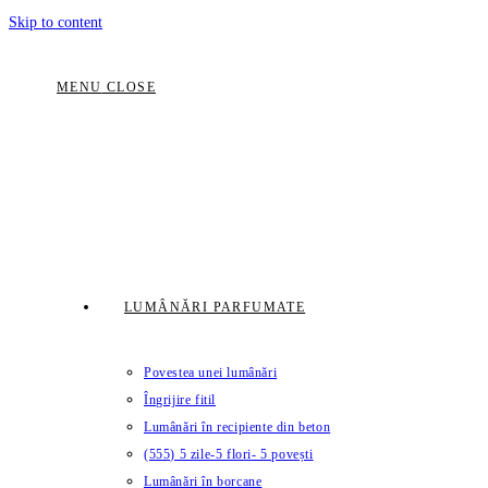
Skip to content
MENU
CLOSE
LUMÂNĂRI PARFUMATE
Povestea unei lumânări
Îngrijire fitil
Lumânări în recipiente din beton
(555) 5 zile-5 flori- 5 povești
Lumânări în borcane